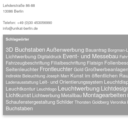
Lehderstraße 86-88
13086 Berlin
Telefon: +49 (0)30 453056990
info@unikat-berlin.de
Schlagwörter
3D Buchstaben
Außenwerbung
Bauantrag
Borgman-
Event- und Messebau
Lichtwerbung
Digitaldruck
Fah
Folienbesc
Fahrzeugbeschriftung
Filialbeschriftung
Flatsign
Frontleuchter
Seitenleuchter
Großwerbeanlage
Gold
Kunst im öffentlichen R
indirekte Beleuchtung
Joseph Marr
Leuchtdis
Leit- und Orientierungssystem
Ladenausstattung
Leuchtwerbung
Lichtdesig
Leuchtkontur
Leuchtlogo
Montagearbeiten
Lichtkunst
Lichtwerbung
Metallbau
Schaufenstergestaltung
Schilder
Thorsten Goldberg
Veronika 
Buchstaben