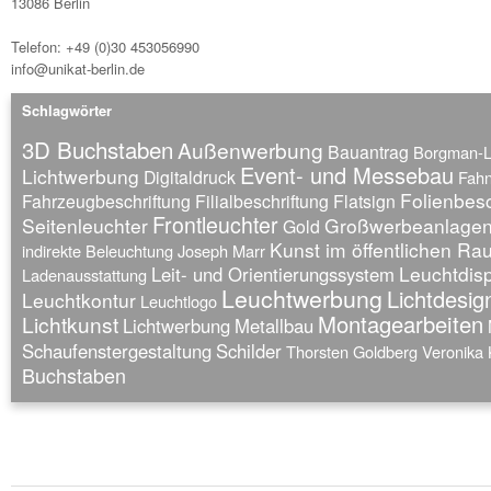
13086 Berlin
Telefon: +49 (0)30 453056990
info@unikat-berlin.de
Schlagwörter
3D Buchstaben
Außenwerbung
Bauantrag
Borgman-
Event- und Messebau
Lichtwerbung
Digitaldruck
Fah
Folienbesc
Fahrzeugbeschriftung
Filialbeschriftung
Flatsign
Frontleuchter
Seitenleuchter
Großwerbeanlage
Gold
Kunst im öffentlichen R
indirekte Beleuchtung
Joseph Marr
Leuchtdis
Leit- und Orientierungssystem
Ladenausstattung
Leuchtwerbung
Lichtdesig
Leuchtkontur
Leuchtlogo
Montagearbeiten
Lichtkunst
Lichtwerbung
Metallbau
Schaufenstergestaltung
Schilder
Thorsten Goldberg
Veronika 
Buchstaben