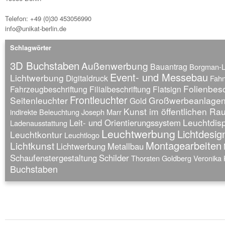
Telefon: +49 (0)30 453056990
info@unikat-berlin.de
Schlagwörter
3D Buchstaben
Außenwerbung
Bauantrag
Borgman-
Event- und Messebau
Lichtwerbung
Digitaldruck
Fah
Folienbesc
Fahrzeugbeschriftung
Filialbeschriftung
Flatsign
Frontleuchter
Seitenleuchter
Großwerbeanlage
Gold
Kunst im öffentlichen R
indirekte Beleuchtung
Joseph Marr
Leuchtdis
Leit- und Orientierungssystem
Ladenausstattung
Leuchtwerbung
Lichtdesig
Leuchtkontur
Leuchtlogo
Montagearbeiten
Lichtkunst
Lichtwerbung
Metallbau
Schaufenstergestaltung
Schilder
Thorsten Goldberg
Veronika 
Buchstaben