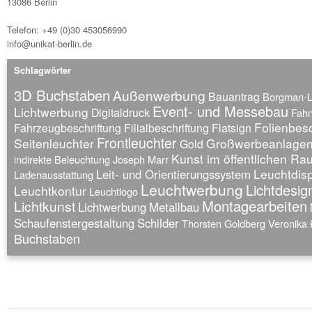
13086 Berlin
Telefon: +49 (0)30 453056990
info@unikat-berlin.de
Schlagwörter
3D Buchstaben
Außenwerbung
Bauantrag
Borgman-
Event- und Messebau
Lichtwerbung
Digitaldruck
Fah
Folienbesc
Fahrzeugbeschriftung
Filialbeschriftung
Flatsign
Frontleuchter
Seitenleuchter
Großwerbeanlage
Gold
Kunst im öffentlichen R
indirekte Beleuchtung
Joseph Marr
Leuchtdis
Leit- und Orientierungssystem
Ladenausstattung
Leuchtwerbung
Lichtdesig
Leuchtkontur
Leuchtlogo
Montagearbeiten
Lichtkunst
Lichtwerbung
Metallbau
Schaufenstergestaltung
Schilder
Thorsten Goldberg
Veronika 
Buchstaben