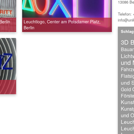
13086 Ber
Telefon:
info@unik
Berlin
Leuchtlogo, Center am Potsdamer Platz,
Berlin
Schlag
3D B
Bauan
Lich
und 
Fahrz
Flatsi
und S
Gold
Förste
Kunst
Kunst
und O
Leuch
Leuch