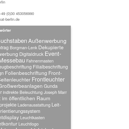
lin
 +49 (0)30 453056990
at-berlin.de
wörter
uchstaben
Außenwerbung
Dekupierte
trag
Borgman-Lenk
Event-
twerbung
Digitaldruck
Messebau
Fahnenmasten
eugbeschriftung
Filialbeschriftung
Folienbeschriftung
Front-
gn
Frontleuchter
eitenleuchter
Großwerbeanlagen
Gunda
r
indirekte Beleuchtung
Joseph Marr
 im öffentlichen Raum
projekte
Leit-
Ladenausstattung
rientierungssystem
tdisplay
Leuchtkasten
tkontur
Leuchtlogo