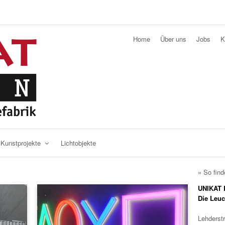
Home
Über uns
Jobs
K
Kunstprojekte
Lichtobjekte
» So find
UNIKAT B
Die Leu
Lehderst