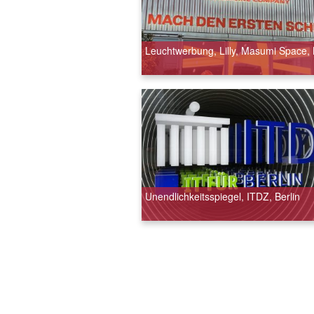
Leuchtwerbung, Lilly, Masumi Space, 
Unendlichkeitsspiegel, ITDZ, Berlin