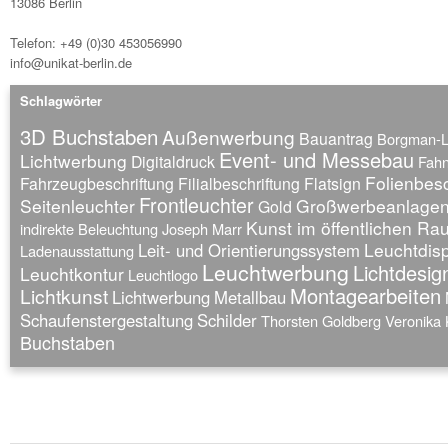
13086 Berlin
Telefon: +49 (0)30 453056990
info@unikat-berlin.de
Schlagwörter
3D Buchstaben
Außenwerbung
Bauantrag
Borgman-
Event- und Messebau
Lichtwerbung
Digitaldruck
Fah
Folienbesc
Fahrzeugbeschriftung
Filialbeschriftung
Flatsign
Frontleuchter
Seitenleuchter
Großwerbeanlage
Gold
Kunst im öffentlichen R
indirekte Beleuchtung
Joseph Marr
Leuchtdis
Leit- und Orientierungssystem
Ladenausstattung
Leuchtwerbung
Lichtdesig
Leuchtkontur
Leuchtlogo
Montagearbeiten
Lichtkunst
Lichtwerbung
Metallbau
Schaufenstergestaltung
Schilder
Thorsten Goldberg
Veronika 
Buchstaben