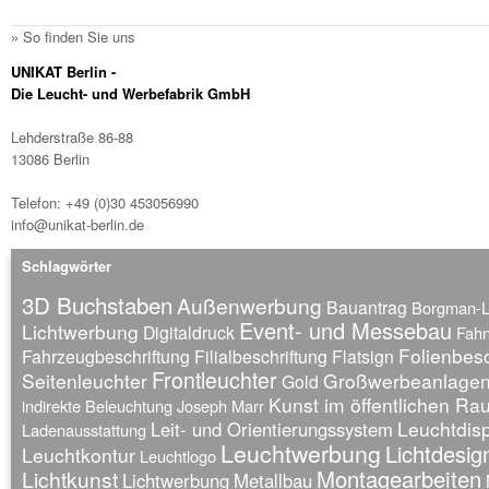
» So finden Sie uns
UNIKAT Berlin -
Die Leucht- und Werbefabrik GmbH
Lehderstraße 86-88
13086 Berlin
Telefon: +49 (0)30 453056990
info@unikat-berlin.de
Schlagwörter
3D Buchstaben
Außenwerbung
Bauantrag
Borgman-
Event- und Messebau
Lichtwerbung
Digitaldruck
Fah
Folienbesc
Fahrzeugbeschriftung
Filialbeschriftung
Flatsign
Frontleuchter
Seitenleuchter
Großwerbeanlage
Gold
Kunst im öffentlichen R
indirekte Beleuchtung
Joseph Marr
Leuchtdis
Leit- und Orientierungssystem
Ladenausstattung
Leuchtwerbung
Lichtdesig
Leuchtkontur
Leuchtlogo
Montagearbeiten
Lichtkunst
Lichtwerbung
Metallbau