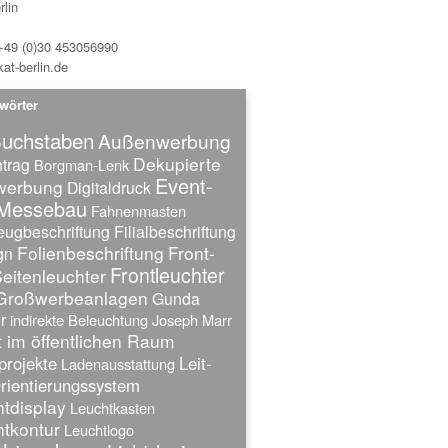
lin
 +49 (0)30 453056990
at-berlin.de
wörter
uchstaben
Außenwerbung
Dekupierte
trag
Borgman-Lenk
Event-
twerbung
Digitaldruck
Messebau
Fahnenmasten
eugbeschriftung
Filialbeschriftung
Folienbeschriftung
Front-
gn
Frontleuchter
eitenleuchter
Großwerbeanlagen
Gunda
r
indirekte Beleuchtung
Joseph Marr
 im öffentlichen Raum
projekte
Leit-
Ladenausstattung
rientierungssystem
tdisplay
Leuchtkasten
tkontur
Leuchtlogo