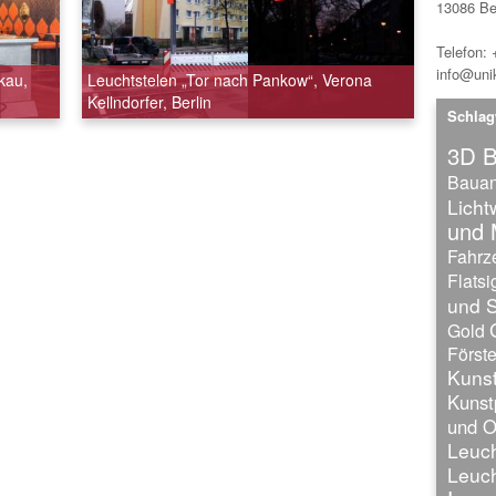
13086 Ber
Telefon:
info@unik
kau,
Leuchtstelen „Tor nach Pankow“, Verona
Kellndorfer, Berlin
Schlag
3D B
Bauan
Lich
und 
Fahrz
Flatsi
und S
Gold
Förste
Kunst
Kunst
und O
Leuch
Leuch