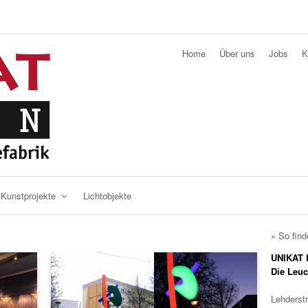
Home
Über uns
Jobs
K
Kunstprojekte
Lichtobjekte
» So find
UNIKAT B
Die Leu
Lehderst