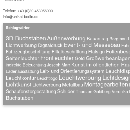
Telefon: +49 (0)30 453056990
info@unikat-berlin.de
Schlagwörter
3D Buchstaben
Außenwerbung
Bauantrag
Borgman-
Event- und Messebau
Lichtwerbung
Digitaldruck
Fah
Folienbesc
Fahrzeugbeschriftung
Filialbeschriftung
Flatsign
Frontleuchter
Seitenleuchter
Großwerbeanlage
Gold
Kunst im öffentlichen R
indirekte Beleuchtung
Joseph Marr
Leuchtdis
Leit- und Orientierungssystem
Ladenausstattung
Leuchtwerbung
Lichtdesig
Leuchtkontur
Leuchtlogo
Montagearbeiten
Lichtkunst
Lichtwerbung
Metallbau
Schaufenstergestaltung
Schilder
Thorsten Goldberg
Veronika 
Buchstaben