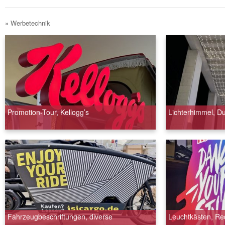
» Werbetechnik
Promotion-Tour, Kellogg’s
Lichterhimmel, D
Fahrzeugbeschriftungen, diverse
Leuchtkästen, Red